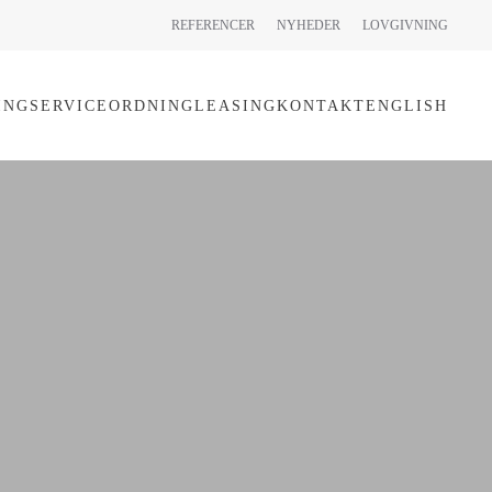
REFERENCER
NYHEDER
LOVGIVNING
ING
SERVICEORDNING
LEASING
KONTAKT
ENGLISH