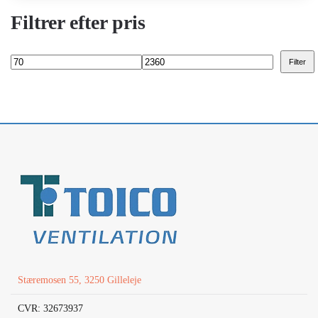
Filtrer efter pris
Filter
Mindste
Højeste
pris
pris
Stæremosen 55, 3250 Gilleleje
CVR: 32673937