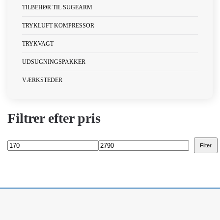
TILBEHØR TIL SUGEARM
TRYKLUFT KOMPRESSOR
TRYKVAGT
UDSUGNINGSPAKKER
VÆRKSTEDER
Filtrer efter pris
Filter
Mindste
Højeste
pris
pris