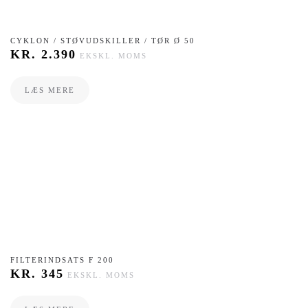
​CYKLON / STØVUDSKILLER / TØR Ø 50
KR.
2.390
EKSKL. MOMS
LÆS MERE
​FILTERINDSATS F 200
KR.
345
EKSKL. MOMS