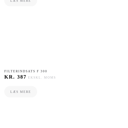
LÆS MERE
​FILTERINDSATS F 300
KR.
387
EKSKL. MOMS
LÆS MERE