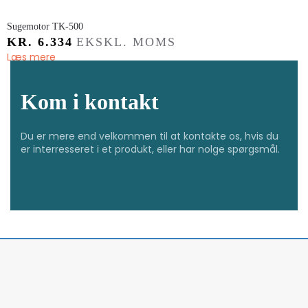
​Sugemotor TK-500
KR.
6.334
EKSKL. MOMS
Læs mere
Kom i kontakt
Du er mere end velkommen til at kontakte os, hvis du
er interresseret i et produkt, eller har nolge spørgsmål.