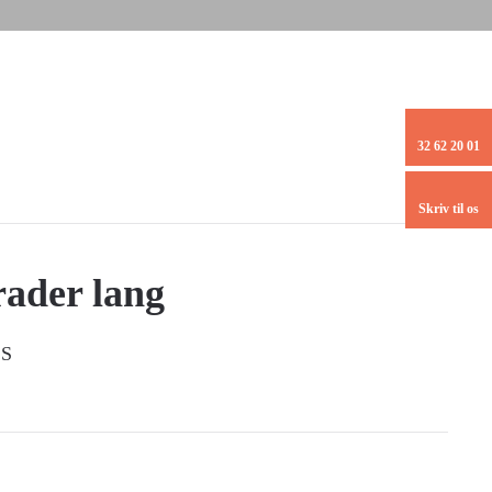
32 62 20 01
Skriv til os
rader lang
S