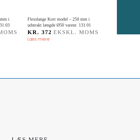
 mm i
Flexslange ​Kort model – 250 mm i
131.03
udstrakt længde Ø50 varenr. 131.01
 MOMS
KR.
372
EKSKL. MOMS
Læs mere
LÆS MERE