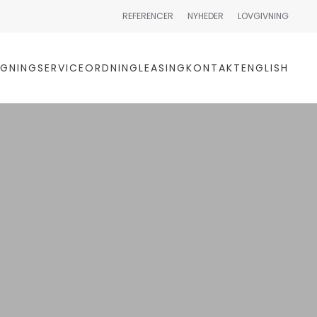
REFERENCER
NYHEDER
LOVGIVNING
GNING
SERVICEORDNING
LEASING
KONTAKT
ENGLISH