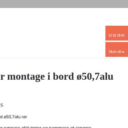
32 62 20 01
Skriv til os
 montage i bord ø50,7alu
S
 ø50,7alu rør