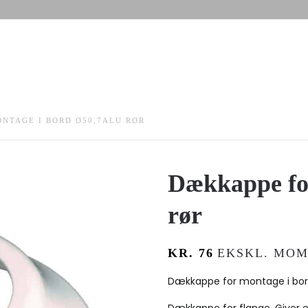
NTAGE I BORD Ø50,7ALU RØR
Dækkappe for
rør
KR.
76
EKSKL. MOM
Dækkappe for montage i bord