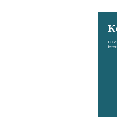
K
Du e
inter