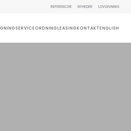
REFERENCER
NYHEDER
LOVGIVNING
GNING
SERVICEORDNING
LEASING
KONTAKT
ENGLISH