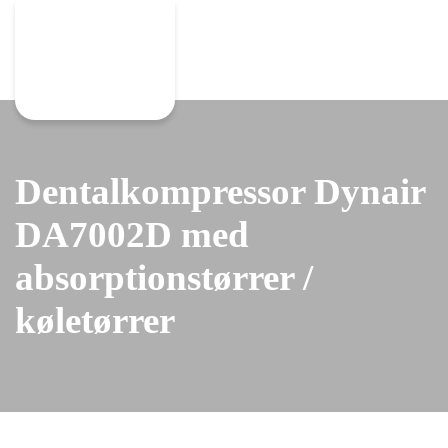
Gå til hovedindhold
Dentalkompressor Dynair
DA7002D med
absorptionstørrer /
køletørrer