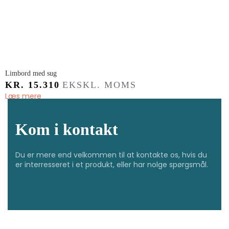
Limbord med sug
KR.
15.310
EKSKL. MOMS
Læs mere
Kom i kontakt
Du er mere end velkommen til at kontakte os, hvis du
er interresseret i et produkt, eller har nolge spørgsmål.