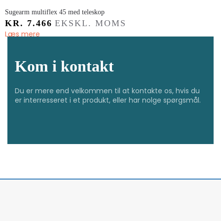
Sugearm multiflex 45 med teleskop
KR.
7.466
EKSKL. MOMS
Læs mere
Kom i kontakt
Du er mere end velkommen til at kontakte os, hvis du
er interresseret i et produkt, eller har nolge spørgsmål.