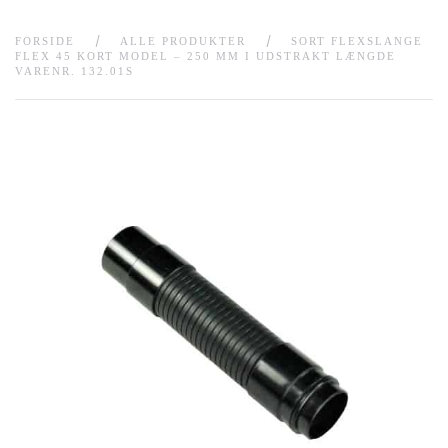
FORSIDE
ALLE PRODUKTER
SORT FLEXSLANGE
FLEX 45 KORT MODEL – 250 MM I UDSTRAKT LÆNGDE
VARENR. 132.01S