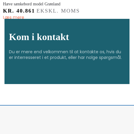
Hæve sænkebord model Grønland
KR.
40.861
EKSKL. MOMS
Læs mere
Kom i kontakt
Du er mere end velkommen til at kontakte os, hvis du
er interresseret i et produkt, eller har nolge spørgsmål.