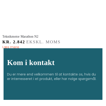
Teknikmotor Marathon N2
KR.
2.842
EKSKL. MOMS
Læs mere
Kom i kontakt
Du er mere end velkommen til at kontakte os, hvis du
er interresseret i et produkt, eller har nolge spørgsmål.