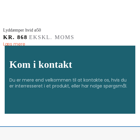
Lyddæmper hvid ø50
KR.
868
EKSKL. MOMS
Læs mere
Kom i kontakt
Du er mere end velkommen til at kontakte os, hvis du
er interresseret i et produkt, eller har nolge spørgsmål.