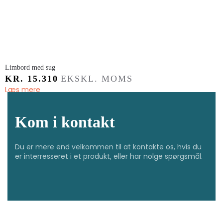
Limbord med sug
KR.
15.310
EKSKL. MOMS
Læs mere
Kom i kontakt
Du er mere end velkommen til at kontakte os, hvis du
er interresseret i et produkt, eller har nolge spørgsmål.