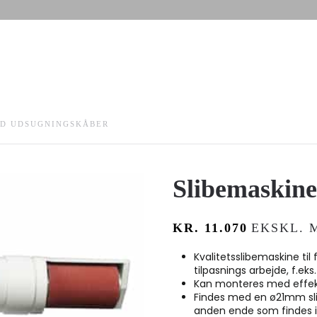
ED UDSUGNINGSKÅBER
Slibemaskin
KR.
11.070
EKSKL. 
Kvalitetsslibemaskine til f
tilpasnings arbejde, f.eks
Kan monteres med effek
Findes med en ø21mm sli
anden ende som findes i