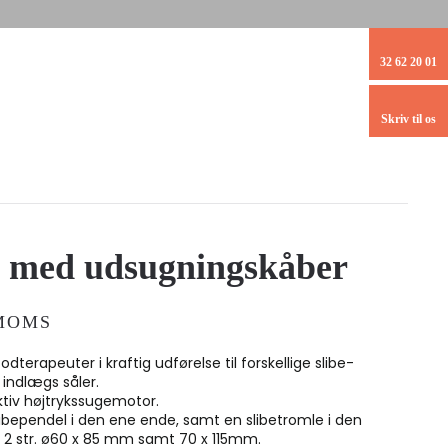
32 62 20 01
Skriv til os
e med udsugningskåber
MOMS
odterapeuter i kraftig udførelse til forskellige slibe-
. indlægs såler.
tiv højtrykssugemotor.
bependel i den ene ende, samt en slibetromle i den
 2 str. ø60 x 85 mm samt 70 x 115mm.