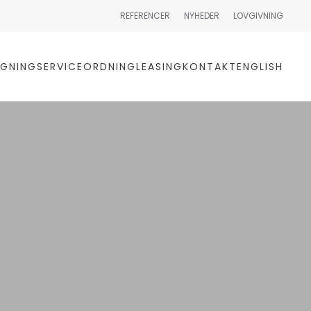
REFERENCER
NYHEDER
LOVGIVNING
GNING
SERVICEORDNING
LEASING
KONTAKT
ENGLISH