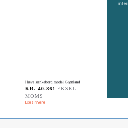
inter
Hæve sænkebord model Grønland
.
KR.
40.861
EKSKL.
MOMS
Læs mere