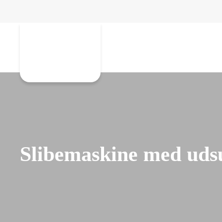
Gå til hovedindhold
Slibemaskine med uds