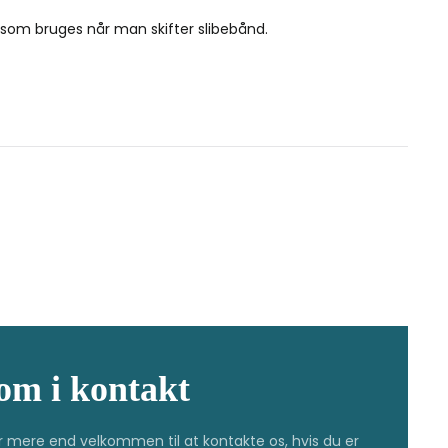
som bruges når man skifter slibebånd.
om i kontakt
r mere end velkommen til at kontakte os, hvis du er