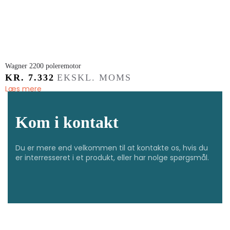
​Wagner 2200 poleremotor
KR.
7.332
EKSKL. MOMS
Læs mere
Kom i kontakt
Du er mere end velkommen til at kontakte os, hvis du
er interresseret i et produkt, eller har nolge spørgsmål.