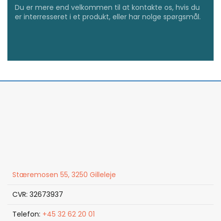
Du er mere end velkommen til at kontakte os, hvis du
er interresseret i et produkt, eller har nolge spørgsmål.
Stæremosen 55, 3250 Gilleleje
CVR: 32673937
Telefon:
+45 32 62 20 01