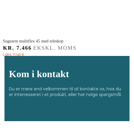
Sugearm multiflex 45 med teleskop
KR.
7.466
EKSKL. MOMS
Læs mere
Kom i kontakt
Du er mere end velkommen til at kontakte os, hvis du
er interresseret i et produkt, eller har nolge spørgsmål.