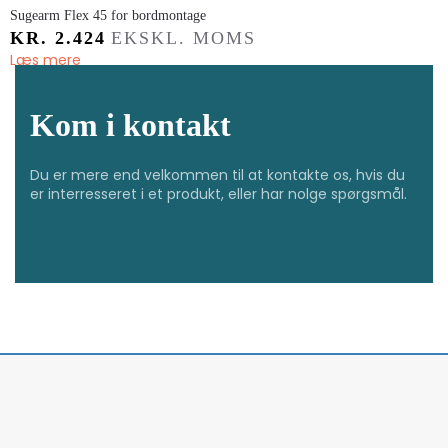
​Sugearm Flex 45 for bordmontage
KR.
2.424
EKSKL. MOMS
Læs mere
Kom i kontakt
Du er mere end velkommen til at kontakte os, hvis du
er interresseret i et produkt, eller har nolge spørgsmål.