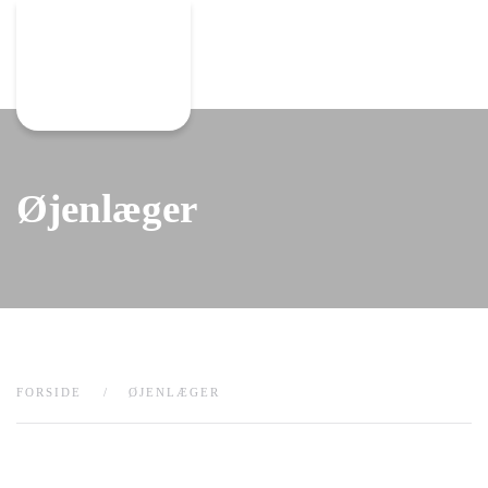
Gå til hovedindhold
Øjenlæger
FORSIDE
ØJENLÆGER