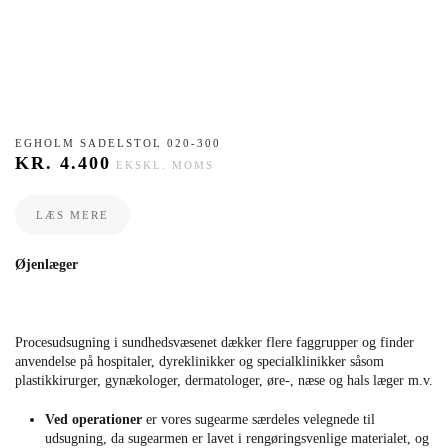
EGHOLM SADELSTOL 020-300
KR.
4.400
EKSKL. MOMS
LÆS MERE
Øjenlæger
Procesudsugning i sundhedsvæsenet dækker flere faggrupper og finder
anvendelse på hospitaler, dyreklinikker og specialklinikker såsom
plastikkirurger, gynækologer, dermatologer, øre-, næse og hals læger m.v.
Ved operationer
er vores sugearme særdeles velegnede til
udsugning, da sugearmen er lavet i rengøringsvenlige materialet, og