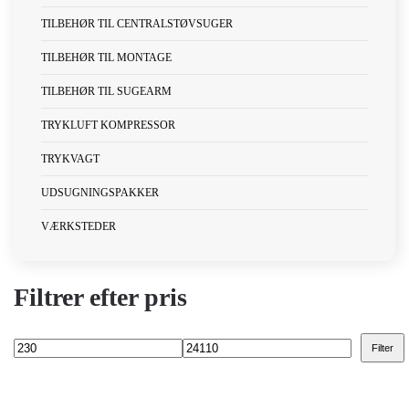
TILBEHØR TIL CENTRALSTØVSUGER
TILBEHØR TIL MONTAGE
TILBEHØR TIL SUGEARM
TRYKLUFT KOMPRESSOR
TRYKVAGT
UDSUGNINGSPAKKER
VÆRKSTEDER
Filtrer efter pris
Filter
Mindste
Højeste
pris
pris