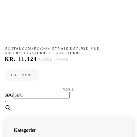
DENTALKOMPRESSOR DYNAIR DA7002D MED
ABSORPTIONSTØRRER / KØLETØRRER
KR.
11.124
EKSKL. MOMS
LÆS MERE
NÆSTE
SØG
×