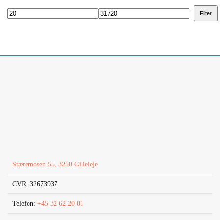
Filter
Mindste
Højeste
pris
pris
Stæremosen 55, 3250 Gilleleje
CVR: 32673937
Telefon:
+45 32 62 20 01