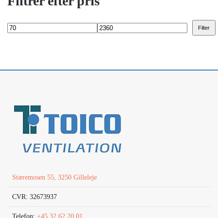
Filtrer efter pris
Filter
Mindste
Højeste
pris
pris
Stæremosen 55, 3250 Gilleleje
CVR: 32673937
Telefon:
+45 32 62 20 01